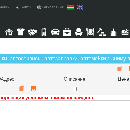
мощь
Войти
Регистрация
ки, автосервисы, автозаправки, автомойки / Сниму 
/Адрес
Описание
Цена
воряющих условиям поиска не найдено.