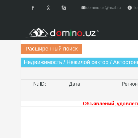
domino.uz@mail.ru
По
Недвижимость / Нежилой сектор / Автостоян
№ ID:
Дата
Регион
Объявлений, удовлет