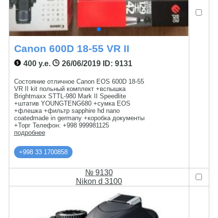
Canon 600D 18-55 VR II
400 у.е.
26/06/2019
ID: 9131
Состояние отличное Canon EOS 600D 18-55
VR II kit польный комплект +вспышка
Brightmaxx STTL-980 Mark II Speedlite
+штатив YOUNGTENG680 +сумка EOS
+флешка +фильтр sapphire hd nano
coatedmade in germany +коробка документы
+Торг Телефон: +998 999981125
подробнее
+998 33 1700858
№ 9130
Nikon d 3100