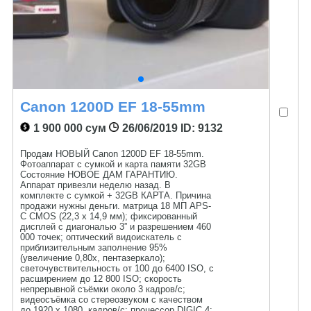
Canon 1200D EF 18-55mm
1 900 000 сум
26/06/2019
ID: 9132
Продам НОВЫЙ Canon 1200D EF 18-55mm.
Фотоаппарат с сумкой и карта памяти 32GB
Состояние НОВОЕ ДАМ ГАРАНТИЮ.
Аппарат привезли неделю назад. В
комплекте с cумкой + 32GB КАРТА. Причина
продажи нужны деньги. матрица 18 МП APS-
C CMOS (22,3 x 14,9 мм); фиксированный
дисплей с диагональю 3” и разрешением 460
000 точек; оптический видоискатель с
приблизительным заполнение 95%
(увеличение 0,80x, пентазеркало);
светочувствительность от 100 до 6400 ISO, с
расширением до 12 800 ISO; скорость
непрерывной съёмки около 3 кадров/с;
видеосъёмка со стереозвуком с качеством
до 1920 x 1080, кадров/с; процессор DIGIC 4;