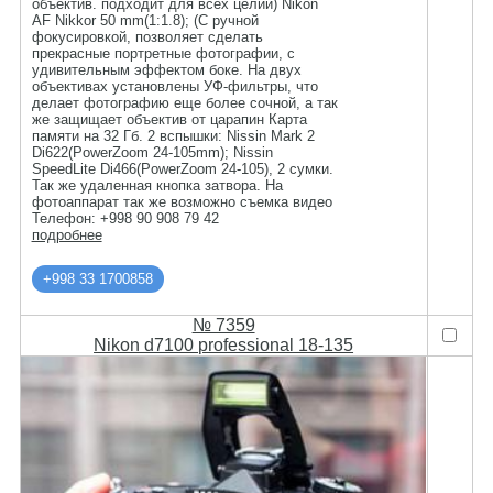
объектив. подходит для всех целий) Nikon
AF Nikkor 50 mm(1:1.8); (С ручной
фокусировкой, позволяет сделать
прекрасные портретные фотографии, с
удивительным эффектом боке. На двух
объективах установлены УФ-фильтры, что
делает фотографию еще более сочной, а так
же защищает объектив от царапин Карта
памяти на 32 Гб. 2 вспышки: Nissin Mark 2
Di622(PowerZoom 24-105mm); Nissin
SpeedLite Di466(PowerZoom 24-105), 2 сумки.
Так же удаленная кнопка затвора. На
фотоаппарат так же возможно съемка видео
Телефон: +998 90 908 79 42
подробнее
+998 33 1700858
№ 7359
Nikon d7100 professional 18-135