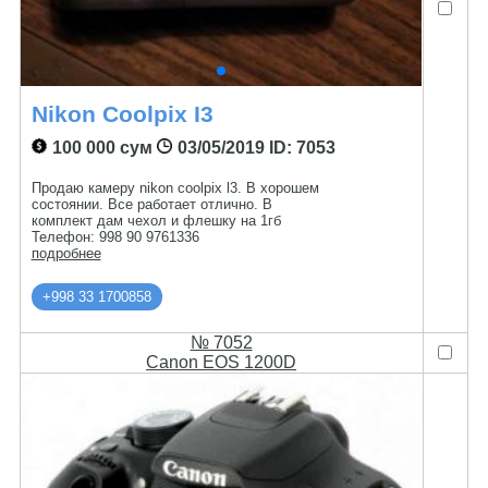
Nikon Coolpix I3
100 000 сум
03/05/2019
ID: 7053
Продаю камеру nikon coolpix l3. В хорошем
состоянии. Все работает отлично. В
комплект дам чехол и флешку на 1гб
Телефон: 998 90 9761336
подробнее
+998 33 1700858
№ 7052
Canon EOS 1200D