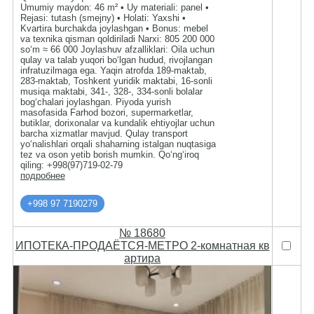
Umumiy maydon: 46 m² • Uy materiali: panel •
Rejasi: tutash (smejny) • Holati: Yaxshi •
Kvartira burchakda joylashgan • Bonus: mebel
va texnika qisman qoldiriladi Narxi: 805 200 000
so‘m ≈ 66 000 Joylashuv afzalliklari: Oila uchun
qulay va talab yuqori bo‘lgan hudud, rivojlangan
infratuzilmaga ega. Yaqin atrofda 189-maktab,
283-maktab, Toshkent yuridik maktabi, 16-sonli
musiqa maktabi, 341-, 328-, 334-sonli bolalar
bog‘chalari joylashgan. Piyoda yurish
masofasida Farhod bozori, supermarketlar,
butiklar, dorixonalar va kundalik ehtiyojlar uchun
barcha xizmatlar mavjud. Qulay transport
yo‘nalishlari orqali shaharning istalgan nuqtasiga
tez va oson yetib borish mumkin. Qo‘ng‘iroq
qiling: +998(97)719-02-79
подробнее
+998 97 7190279
№ 18680
ИПОТЕКА-ПРОДАЁТСЯ-МЕТРО 2-комнатная кв
артира