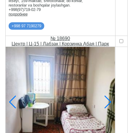
litseyi, 159-maktab, shifoxonalar, do‘konlar,
restoranlar va boshqalar joylashgan.
+998(97)719-02-79
подробнее
+998 97 7190279
№ 18690
Центр | Ц-15 | Лабзак | Корзинка Абая | Парк