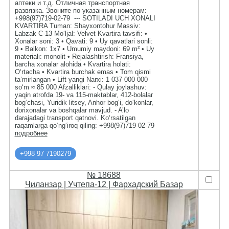
аптеки и т.д. Отличная транспортная
развязка. Звоните по указанным номерам:
+998(97)719-02-79 --- SOTILADI UCH XONALI
KVARTIRA Tuman: Shayxontohur Massiv:
Labzak C-13 Mo‘ljal: Velvet Kvartira tavsifi: •
Xonalar soni: 3 • Qavati: 9 • Uy qavatlari sonli:
9 • Balkon: 1x7 • Umumiy maydoni: 69 m² • Uy
materiali: monolit • Rejalashtirish: Fransiya,
barcha xonalar alohida • Kvartira holati:
O‘rtacha • Kvartira burchak emas • Tom qismi
ta’mirlangan • Lift yangi Narxi: 1 037 000 000
so‘m ≈ 85 000 Afzalliklari: - Qulay joylashuv:
yaqin atrofda 19- va 115-maktablar, 412-bolalar
bog‘chasi, Yuridik litsey, Anhor bog‘i, do‘konlar,
dorixonalar va boshqalar mavjud. - A’lo
darajadagi transport qatnovi. Ko‘rsatilgan
raqamlarga qo‘ng‘iroq qiling: +998(97)719-02-79
подробнее
+998 97 7190279
№ 18688
Чиланзар | Учтепа-12 | Фархадский Базар