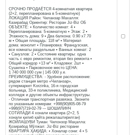
СРОЧНО ПРОДАЁТСЯ 4-комнатная квартира
(2+2, перепланирована в 5-комнатную)
ЛОКАЦИЯ Район: Чиланзар Махалля:
Казирабад Ориентир: Ресторан Jiz-Biz ОБ
ОБЪЕКТЕ: • Количество комнат: 4 •
Перепланирована: 5-комнатную • Этаж: 2 •
Этажность дома: 9 • Два балкона: 0.90 х7.70
м • Общая площадь: 118 м² • Материал
дома: монолит • Планировка: Французская,
все комнаты раздельные • Ванных комнат: 2
• Санузлов: 2 • Состояние квартиры: одна
часть с евро ремонтом, вторая без ремонта •
Общий коридор +13 м² • Кладовки: 2шт •
Сушилка • Парковочное место ЦЕНА:
1 740 000 000 сум | 145 000 у.е.
ПРЕИМУЩЕСТВА: - Удобное расположение:
рядом станция метро «Чиланзар»,
супермаркет Korzinka, 16-я городская
больница, 33-я поликлиника, Медицинский
колледж и другие объекты инфраструктуры.
- Отличная транспортная развязка. Звоните
по указанным номерам: +998(90)805-08-79
+998(97)719-02-79 --- ШОШИЛИНЧ
СОТИЛАДИ 4 хонали квартира (2+2, 5
хонали қилиб қайта режалаштирилган)
ЖОЙЛАШУВИ Туман: Чилонзор Маҳалла:
Қозирабод Мўлжал: Jiz-Biz ресторани
КВАРТИРА ҲАҚИДА: • Хоналар сони: 4 • 5