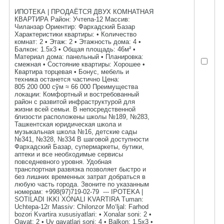
ИПОТЕКА | ПРОДАЁТСЯ ДВУХ КОМНАТНАЯ
КВАРТИРА Район: Учтепа-12 Массив:
Чиланзар Ориентир: Фархадский Базар
Характеристики квартиры: • Количество
комнат: 2 • Этаж: 2 • Этажность дома: 4 •
Балкон: 1.5х3 • Общая площадь: 46м² •
Материал дома: панельный • Планировка:
смежная • Состояние квартиры: Хорошее •
Квартира торцевая • Бонус, мебель и
техника останется частично Цена:
805 200 000 сўм ≈ 66 000 Преимущества
локации: Комфортный и востребованный
район с развитой инфраструктурой для
жизни всей семьи. В непосредственной
близости расположены школы №189, №283,
Ташкентская юридическая школа и
музыкальная школа №16, детские сады
№341, №328, №334 В шаговой доступности
Фархадский Базар, супермаркеты, бутики,
аптеки и все необходимые сервисы
повседневного уровня. Удобная
транспортная развязка позволяет быстро и
без лишних временных затрат добраться в
любую часть города. Звоните по указанным
номерам: +998(97)719-02-79 --- IPOTEKA |
SOTILADI IKKI XONALI KVARTIRA Tuman:
Uchtepa-12г Massiv: Chilonzor Mo‘ljal: Farhod
bozori Kvartira xususiyatlari: • Xonalar soni: 2 •
Qavat: 2 • Uy qavatlari soni: 4 • Balkon: 1.5x3 •