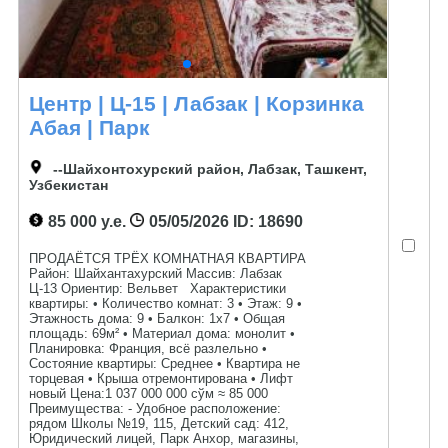
Центр | Ц-15 | Лабзак | Корзинка
Абая | Парк
--Шайхонтохурский район, Лабзак, Ташкент,
Узбекистан
85 000 у.е.
05/05/2026
ID: 18690
ПРОДАЁТСЯ ТРЁХ КОМНАТНАЯ КВАРТИРА
Район: Шайхантахурский Массив: Лабзак
Ц-13 Ориентир: Вельвет Характеристики
квартиры: • Количество комнат: 3 • Этаж: 9 •
Этажность дома: 9 • Балкон: 1х7 • Общая
площадь: 69м² • Материал дома: монолит •
Планировка: Франция, всё разлельно •
Состояние квартиры: Среднее • Квартира не
торцевая • Крыша отремонтирована • Лифт
новый Цена:1 037 000 000 сўм ≈ 85 000
Преимущества: - Удобное расположение:
рядом Школы №19, 115, Детский сад: 412,
Юридический лицей, Парк Анхор, магазины,