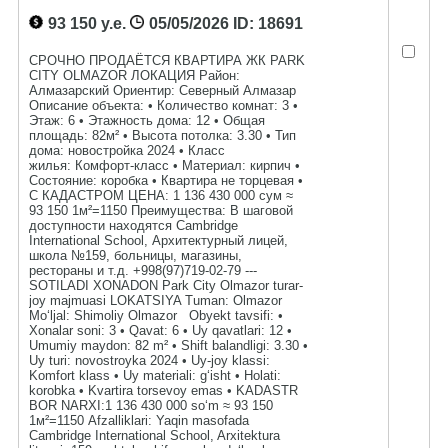
93 150 у.е.
05/05/2026
ID: 18691
СРОЧНО ПРОДАЁТСЯ КВАРТИРА ЖК PARK
CITY OLMAZOR ЛОКАЦИЯ Район:
Алмазарский Ориентир: Северный Алмазар
Описание объекта: • Количество комнат: 3 •
Этаж: 6 • Этажность дома: 12 • Общая
площадь: 82м² • Высота потолка: 3.30 • Тип
дома: новостройка 2024 • Класс
жилья: Комфорт-класс • Материал: кирпич •
Состояние: коробка • Квартира не торцевая •
С КАДАСТРОМ ЦЕНА: 1 136 430 000 сум ≈
93 150 1м²=1150 Преимущества: В шаговой
доступности находятся Cambridge
International School, Архитектурный лицей,
школа №159, больницы, магазины,
рестораны и т.д. +998(97)719-02-79 ---
SOTILADI XONADON Park City Olmazor turar-
joy majmuasi LOKATSIYA Tuman: Olmazor
Mo‘ljal: Shimoliy Olmazor Obyekt tavsifi: •
Xonalar soni: 3 • Qavat: 6 • Uy qavatlari: 12 •
Umumiy maydon: 82 m² • Shift balandligi: 3.30 •
Uy turi: novostroyka 2024 • Uy-joy klassi:
Komfort klass • Uy materiali: g‘isht • Holati:
korobka • Kvartira torsevoy emas • KADASTR
BOR NARXI:1 136 430 000 so‘m ≈ 93 150
1м²=1150 Afzalliklari: Yaqin masofada
Cambridge International School, Arxitektura