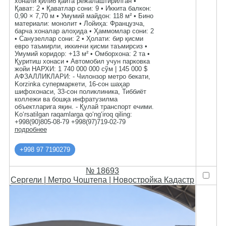
хонали қилиб қайта режалаштирилган •
Қават: 2 • Қаватлар сони: 9 • Иккита балкон:
0,90 × 7,70 м • Умумий майдон: 118 м² • Бино
материали: монолит • Лойиҳа: Французча,
барча хоналар алоҳида • Ҳаммомлар сони: 2
• Санузеллар сони: 2 • Ҳолати: бир қисми
евро таъмирли, иккинчи қисми таъмирсиз •
Умумий коридор: +13 м² • Омборхона: 2 та •
Қуритиш хонаси • Автомобил учун парковка
жойи НАРХИ: 1 740 000 000 сўм | 145 000 $
АФЗАЛЛИКЛАРИ: - Чилонзор метро бекати,
Korzinka супермаркети, 16-сон шаҳар
шифохонаси, 33-сон поликлиника, Тиббиёт
коллежи ва бошқа инфратузилма
объектларига яқин. - Қулай транспорт ечими.
Ko‘rsatilgan raqamlarga qo‘ng‘iroq qiling:
+998(90)805-08-79 +998(97)719-02-79
подробнее
+998 97 7190279
№ 18693
Сергели | Метро Чоштепа | Новостройка Кадастр