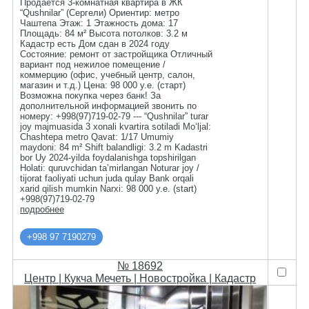
Продаётся 3-комнатная квартира в ЖК
“Qushnilar” (Сергели) Ориентир: метро
Чаштепа Этаж: 1 Этажность дома: 17
Площадь: 84 м² Высота потолков: 3.2 м
Кадастр есть Дом сдан в 2024 году
Состояние: ремонт от застройщика Отличный
вариант под нежилое помещение /
коммерцию (офис, учебный центр, салон,
магазин и т.д.) Цена: 98 000 у.е. (старт)
Возможна покупка через банк! За
дополнительной информацией звонить по
номеру: +998(97)719-02-79 --- “Qushnilar” turar
joy majmuasida 3 xonali kvartira sotiladi Mo‘ljal:
Chashtepa metro Qavat: 1/17 Umumiy
maydoni: 84 m² Shift balandligi: 3.2 m Kadastri
bor Uy 2024-yilda foydalanishga topshirilgan
Holati: quruvchidan ta’mirlangan Noturar joy /
tijorat faoliyati uchun juda qulay Bank orqali
xarid qilish mumkin Narxi: 98 000 y.e. (start)
+998(97)719-02-79
подробнее
+998 97 7190279
№ 18692
Центр | Кукча Мечеть | Новостройка | Кадастр