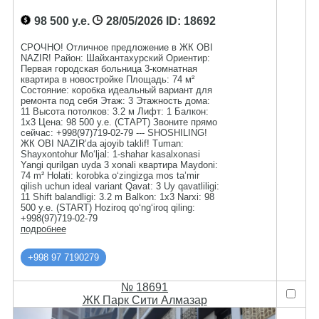
98 500 у.е.
28/05/2026
ID: 18692
СРОЧНО! Отличное предложение в ЖК OBI
NAZIR! Район: Шайхантахурский Ориентир:
Первая городская больница 3-комнатная
квартира в новостройке Площадь: 74 м²
Состояние: коробка идеальный вариант для
ремонта под себя Этаж: 3 Этажность дома:
11 Высота потолков: 3.2 м Лифт: 1 Балкон:
1х3 Цена: 98 500 у.е. (СТАРТ) Звоните прямо
сейчас: +998(97)719-02-79 --- SHOSHILING!
ЖК OBI NAZIR’da ajoyib taklif! Tuman:
Shayxontohur Mo‘ljal: 1-shahar kasalxonasi
Yangi qurilgan uyda 3 xonali квартира Maydoni:
74 m² Holati: korobka o‘zingizga mos ta’mir
qilish uchun ideal variant Qavat: 3 Uy qavatliligi:
11 Shift balandligi: 3.2 m Balkon: 1x3 Narxi: 98
500 y.e. (START) Hoziroq qo‘ng‘iroq qiling:
+998(97)719-02-79
подробнее
+998 97 7190279
№ 18691
ЖК Парк Сити Алмазар