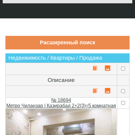
Недвижимость / Квартиры / Продажа
Описание
№ 18694
Метро Чиланзар | Казирабад 2+2(3)=5 комнатная