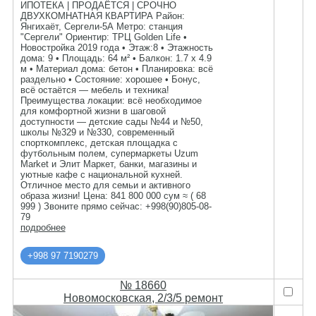
ИПОТЕКА | ПРОДАЁТСЯ | СРОЧНО
ДВУХКОМНАТНАЯ КВАРТИРА Район:
Янгихаёт, Сергели-5А Метро: станция
"Сергели" Ориентир: ТРЦ Golden Life •
Новостройка 2019 года • Этаж:8 • Этажность
дома: 9 • Площадь: 64 м² • Балкон: 1.7 x 4.9
м • Материал дома: бетон • Планировка: всё
раздельно • Состояние: хорошее • Бонус,
всё остаётся — мебель и техника!
Преимущества локации: всё необходимое
для комфортной жизни в шаговой
доступности — детские сады №44 и №50,
школы №329 и №330, современный
спорткомплекс, детская площадка с
футбольным полем, супермаркеты Uzum
Market и Элит Маркет, банки, магазины и
уютные кафе с национальной кухней.
Отличное место для семьи и активного
образа жизни! Цена: 841 800 000 сум ≈ ( 68
999 ) Звоните прямо сейчас: +998(90)805-08-
79
подробнее
+998 97 7190279
№ 18660
Новомосковская, 2/3/5 ремонт