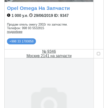
Opel Omega На Запчасти
1 000 у.е.
29/06/2019
ID: 9347
Продам опель омегу 2002г по запчастям.
Телефон: 998 93 5532815
подробнее
+998 33 1700858
№ 9346
Москив 2141 на запчасти