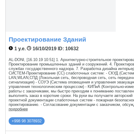
Проектирование Зданий
1 у.е.
16/10/2019
ID: 10632
AL-DONI, [16.10.19 10:51] 1. Архитектурно-строительное проектир
Проектирование промышленных зданий и сооружений. 4. Проектирова
службах государственного надзора. 7. Разработка дизайна интерье
СИСТЕМ-Проектирование (СС) слаботочных систем: - СКУД (Система
LAN,WLAN,СПД (Локольная сеть, беспроводная сеть, сеть передачи
сигнализация) - СОУЭ (Система оповещения и управления эвакуаци
управления технологическим процессом) - КИПиА (Контрольно-изме
работы с заказчиками, мы быстро приходим к пониманию поставленн
выполнять заказ в короткие сроки. На руки вы получаете авторск
проектной документации слаботочных систем - пожарная безопаснос
проектированию. - Согласование документации с заказчиком, обсу
подробнее
+998 98 3078932