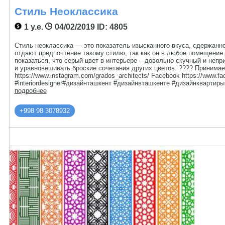
Стиль Неоклассика
1 у.е.
04/02/2019
ID: 4805
Стиль неоклассика — это показатель изысканного вкуса, сдержанно
отдают предпочтение такому стилю, так как он в любое помещение
показаться, что серый цвет в интерьере – довольно скучный и непр
и уравновешивать броские сочетания других цветов. ???? Принимаем з
https://www.instagram.com/grados_architects/ Facebook https://www.fac
#interiordesigner#дизайнташкент #дизайнвташкенте #дизайнквартир
подробнее
+998 98 3078932