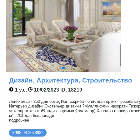
Дизайн, Архитектура, Строительство
1 у.е.
10/02/2023
ID: 18219
Лойихалар - 250 дан ортиқ Иш тажриба - 6 йилдан ортиқ Прорабла
Интерьер дизайни Экстерьер дизайни ?Муаллифлик назорати Тижор
усталарга керак бўладиган ҳамма ўлчамлар) Хонадон планировкаси
м² - 70$ дан бошланади
подробнее
+998 98 3078932