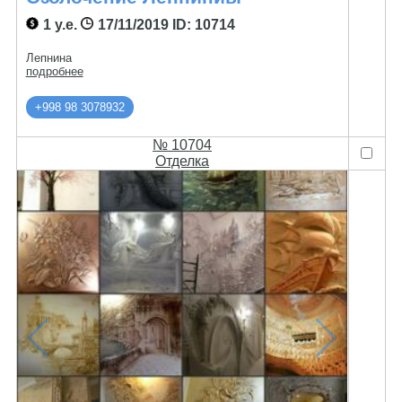
1 у.е.
17/11/2019
ID: 10714
Лепнина
подробнее
+998 98 3078932
№ 10704
Отделка