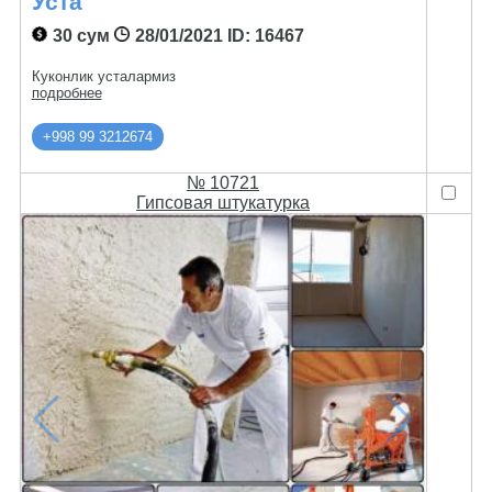
Уста
30 сум
28/01/2021
ID: 16467
Куконлик усталармиз
подробнее
+998 99 3212674
№ 10721
Гипсовая штукатурка