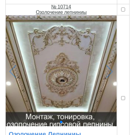
№ 10714
Озолочение лепниниы
Озолочение Лепниниы