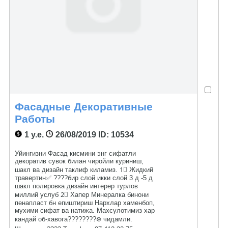
Фасадные Декоративные
Работы
1 у.е.
26/08/2019
ID: 10534
Уйингизни Фасад кисмини энг сифатли
декоратив сувок билан чиройли куриниш,
шакл ва дизайн таклиф киламиз. 1⃣ Жидкий
травертин✅ ????бир слой икки слой 3 д -5 д
шакл полировка дизайн интерер турлов
миллий услуб 2⃣ Хапер Минералка бинони
пенапласт бн епиштириш Нархлар хаменбоп,
мухими сифат ва натижа. Махсулотимиз хар
кандай об-хавога????????❄️ чидамли.