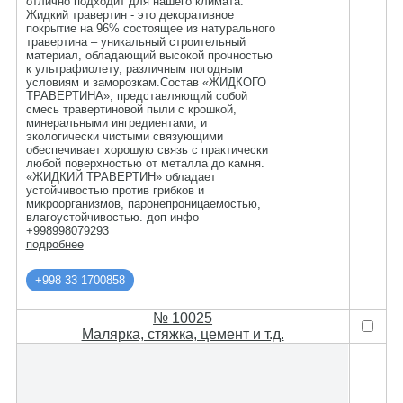
отлично подходит для нашего климата.
Жидкий травертин - это декоративное
покрытие на 96% состоящее из натурального
травертина – уникальный строительный
материал, обладающий высокой прочностью
к ультрафиолету, различным погодным
условиям и заморозкам.Состав «ЖИДКОГО
ТРАВЕРТИНА», представляющий собой
смесь травертиновой пыли с крошкой,
минеральными ингредиентами, и
экологически чистыми связующими
обеспечивает хорошую связь с практически
любой поверхностью от металла до камня.
«ЖИДКИЙ ТРАВЕРТИН» обладает
устойчивостью против грибков и
микроорганизмов, паронепроницаемостью,
влагоустойчивостью. доп инфо
+998998079293
подробнее
+998 33 1700858
№ 10025
Малярка, стяжка, цемент и т.д.