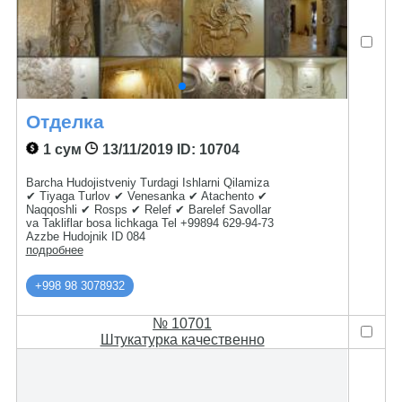
Отделка
1 сум
13/11/2019
ID: 10704
Barcha Hudojistveniy Turdagi Ishlarni Qilamiza
✔ Tiyaga Turlov ✔ Venesanka ✔ Atachento ✔
Naqqoshli ✔ Rosps ✔ Relef ✔ Barelef Savollar
va Takliflar bosa lichkaga Tel +99894 629-94-73
Azzbe Hudojnik ID 084
подробнее
+998 98 3078932
№ 10701
Штукатурка качественно