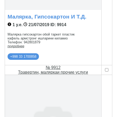
Малярка, Гипсокартон И Т.д.
1 у.е.
21/07/2019
ID: 9914
Малярка гипсокартон обой таркет пластик
кафель армстронг ишларини киламиз
Телефон: 942801879
подробнее
+998 33 1700858
№ 9912
Травертин, маляркаи прочие услуги