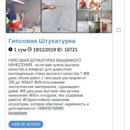
Гипсовая Штукатурка
1 сум
19/11/2019
ID: 10721
ГИПСОВАЯ ШТУКАТУРКА МАШИННОГО
НАНЕСЕНИЯ: -если вам нужно высокое
качество и комфорт для дома,плюс
изоляционные стены высокого качества ? ♻️В
день объем работ с гипсовым раствором от
200 до 400м2! ♻️Использование
экологических материалов, «дышащие»
дома! ♻️В два раза быстрее чем ручное
нанесение! ♻️Без отходная, без ущербная
работа! ♻️Однослойное нанесение
штукатурки, которое обеспечит надежность и
долговечность! +998935708888
подробнее
+998 98 3078932