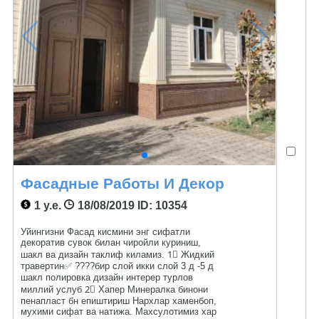
Фасадные Работы И Декор
1 у.е.
18/08/2019
ID: 10354
Уйингизни Фасад кисмини энг сифатли
декоратив сувок билан чиройли куриниш,
шакл ва дизайн таклиф киламиз. 1⃣ Жидкий
травертин✅ ????бир слой икки слой 3 д -5 д
шакл полировка дизайн интерер турлов
миллий услуб 2⃣ Хапер Минералка бинони
пенапласт бн епиштириш Нархлар хаменбоп,
мухими сифат ва натижа. Махсулотимиз хар