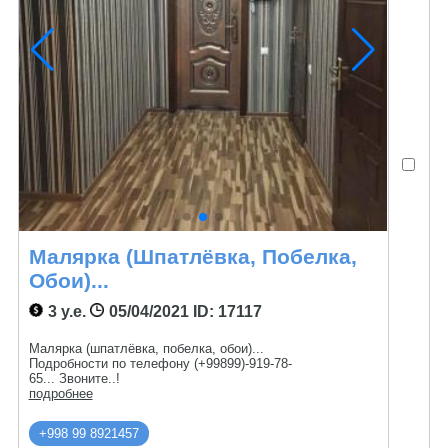
Малярка (шпатлёвка, Побелка,
Обои)...
3 у.е.
05/04/2021
ID: 17117
Малярка (шпатлёвка, побелка, обои)...
Подробности по телефону (+99899)-919-78-
65... Звоните..!
подробнее
+998 99 8921457