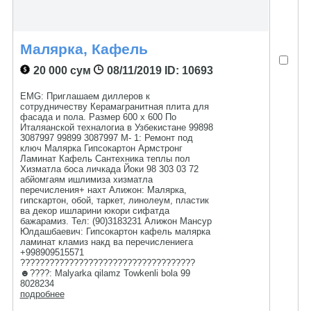
Малярка, Кафель
20 000 сум
08/11/2019
ID: 10693
ЕМG: Приглашаем диллеров к
сотрудничеству Керамагранитная плита для
фасада и пола. Размер 600 х 600 По
Италяанской техналогиа в Узбекистане 99898
3087997 99899 3087997 М- 1: Ремонт под
ключ Малярка Гипсокартон Армстронг
Ламинат Кафель Сантехника теплы пол
Хизматла боса личкада Йоки 98 303 03 72
абйомгаям ишлимиза хизматла
перечисления+ нахт Алижон: Малярка,
гипскартон, обой, таркет, линолеум, пластик
ва декор ишларини юкори сифатда
бажарамиз. Тел: (90)3183231 Алижон Мансур
Юлдашбаевич: Гипсокартон кафель малярка
ламинат кламиз накд ва перечислениега
+998909515571
????????????????????????????????????
☻????: Malyarka qilamz Towkenli bola 99
8028234
подробнее