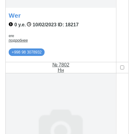
Wer
0 у.е.
10/02/2023
ID: 18217
ere
подробнее
+998 98 3078932
№ 7802
Нн