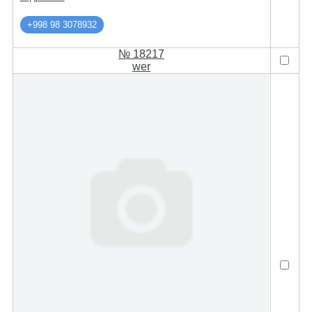
+998 98 3078932
№ 18217
wer