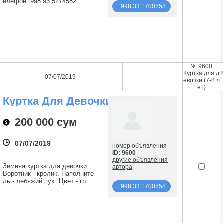
елефон: 998 93 5274582
+998 33 1700858
подробнее
+998 33 1700858
№ 9600
Куртка для д
07/07/2019
евочки (7-8 л
ет)
Куртка Для Девочки
(7-8 Лет)
200 000 сум
07/07/2019
номер объявления
ID: 9600
другие объявления
Зимняя куртка для девочки.
автора
Воротник - кролик. Наполните
ль - лебяжий пух. Цвет - гряз
+998 33 1700858
но розовый. Реальным клиент
ам уступка. Телефон: +99890
подробнее
9950029
+998 33 1700858