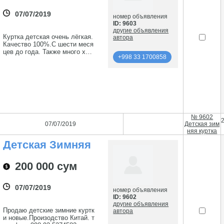
07/07/2019
номер объявления
ID: 9603
другие объявления
Куртка детская очень лёгкая.
автора
Качество 100%.С шести меся
цев до года. Также много хор
+998 33 1700858
оших вещей с о до года.вещи
с Европы носили аккуратно в
подробнее
сё как новое.есть вещи котор
ые не успели одеть.новые .Зв
оните узнавайте: 998 90 9625
+998 33 1700858
934
№ 9602
07/07/2019
Детская зим
няя куртка
Детская Зимняя
Куртка
200 000 сум
07/07/2019
номер объявления
ID: 9602
другие объявления
Продаю детские зимние куртк
автора
и новые.Произодство Китай. т