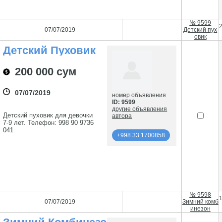
№ 9599
07/07/2019
Детский пух
овик
Детский Пуховик
200 000 сум
07/07/2019
номер объявления
ID: 9599
другие объявления
Детский пуховик для девочки
автора
7-9 лет. Телефон: 998 90 9736
041
+998 33 1700858
подробнее
+998 33 1700858
№ 9598
07/07/2019
Зимний комб
инезон