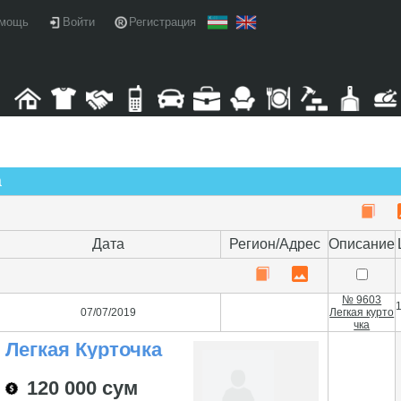
мощь
Войти
Регистрация
а
Дата
Регион/Адрес
Описание
№ 9603
07/07/2019
Легкая курто
чка
Легкая Курточка
120 000 сум