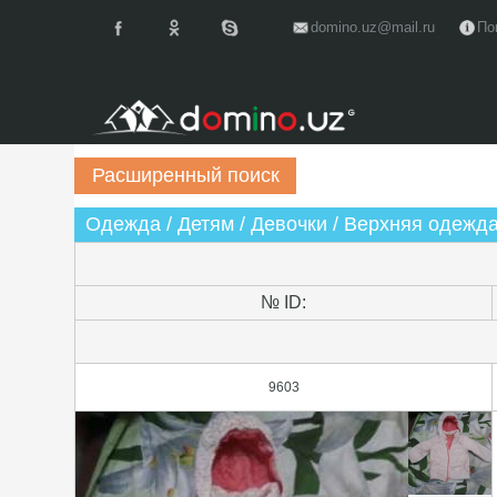
domino.uz@mail.ru
По
Одежда / Детям / Девочки / Верхняя одежд
№ ID:
9603