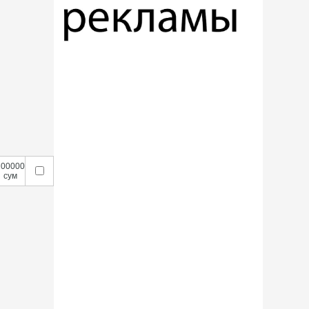
200000
сум