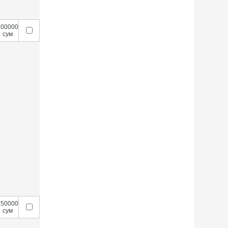
200000
сум
150000
сум