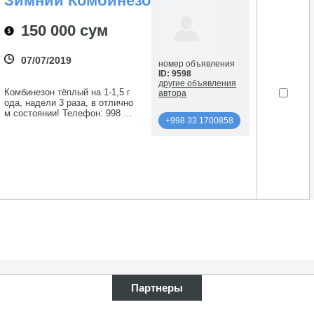
Зимний Комбинезон
150 000 сум
07/07/2019
номер объявления
ID: 9598
другие объявления
Комбинезон тёплый на 1-1,5 г
автора
ода, надели 3 раза, в отлично
м состоянии! Телефон: 998 90
+998 33 1700858
3725722
подробнее
+998 33 1700858
Партнеры