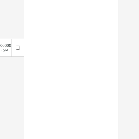
200000
сум