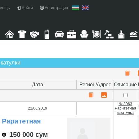
мощь
Войти
Регистрация
Шкатулки
Дата
Регион/Адрес
Описание
№ 8963
22/06/2019
Раритетная
шкатулка
Раритетная
Шкатулка
150 000 сум