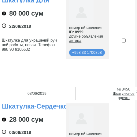
Шкатулка Для
Украшений
80 000 сум
22/06/2019
номер объявления
ID: 8959
другие объявления
Шкатулка для украшений руч
автора
ной работы, новая. Телефон:
998 90 9105602
+998 33 1700858
подробнее
+998 33 1700858
№ 8456
03/06/2019
Шкатулка-се
рдечко
Шкатулка-Сердечко
28 000 сум
03/06/2019
номер объявления