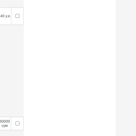
40 у.е.
80000
сум