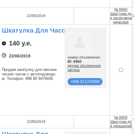
№ 8960
Шкатулка дл
22/06/2019
1
я часов меха
ническая
Шкатулка Для Часов
Механическая
140 у.е.
22/06/2019
номер объявления
ID: 8960
другие объявления
Продам шкатулку для механи
автора
ческих часов с автоподзводо
м. Телефон: 998 90 9476606
+998 33 1700858
подробнее
+998 33 1700858
№ 8959
22/06/2019
Шкатулка дл
я украшений