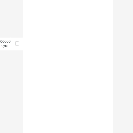
600000
сум