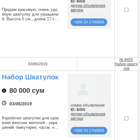
ID: 8456
другие объявления
Продам красивую, очень удо
автора
бную шкатулку для украшени
й. Высота 5 см., длина 17 с
+998 33 1700858
м., 3 отделения. В отличном
состоянии. Телефон: 998 90 3
подробнее
153560
+998 33 1700858
№ 8455
03/06/2019
Набор шкату
лок
Набор Шкатулок
80 000 сум
03/06/2019
номер объявления
ID: 8455
другие объявления
Коробочки шкатулки для хран
автора
ения женских мелочей - укра
шений, бижутерии, часов, нит
+998 33 1700858
ок, платков и т.д. вкладывают
ся как матрёшки. Размеры 18
подробнее