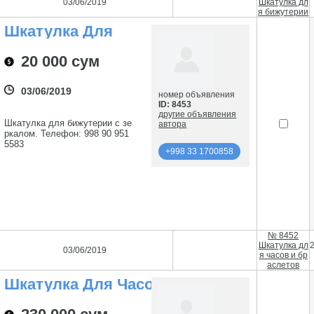
03/06/2019
Шкатулка дл
я бижутерии
Шкатулка Для
Бижутерии
20 000 сум
03/06/2019
номер объявления
ID: 8453
другие объявления
Шкатулка для бижутерии с зе
автора
ркалом. Телефон: 998 90 951
5583
+998 33 1700858
подробнее
+998 33 1700858
№ 8452
Шкатулка дл
03/06/2019
я часов и бр
аслетов
Шкатулка Для Часов
И Браслетов