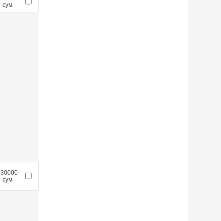
сум
230000
сум