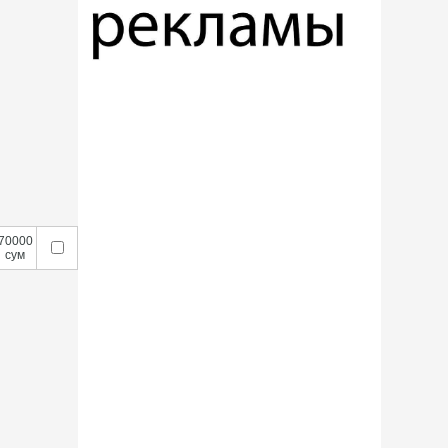
70000
сум