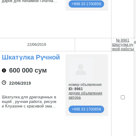
дарок для любимой Платная
+998 33 1700858
ДОСТАВКА. Телефон: 998 90
9202196
подробнее
+998 33 1700858
№ 8961
22/06/2019
Шкатулка ру
чной работы
Шкатулка Ручной
Работы
600 000 сум
22/06/2019
номер объявления
ID: 8961
другие объявления
Шкатулка для драгоценных в
автора
ещей , ручная работа, рисунк
и Клуазоне с красивой эмаль
+998 33 1700858
ю , вся раздвигается 70-г , бр
онзовые вставки .Б/у. Телефо
подробнее
н: 998 99 9113695
+998 33 1700858