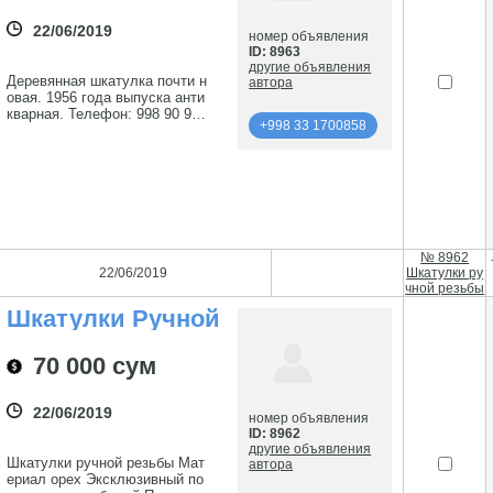
22/06/2019
номер объявления
ID: 8963
другие объявления
Деревянная шкатулка почти н
автора
овая. 1956 года выпуска анти
кварная. Телефон: 998 90 932
+998 33 1700858
2822
подробнее
+998 33 1700858
№ 8962
22/06/2019
Шкатулки ру
чной резьбы
Шкатулки Ручной
Резьбы
70 000 сум
22/06/2019
номер объявления
ID: 8962
другие объявления
Шкатулки ручной резьбы Мат
автора
ериал орех Эксклюзивный по