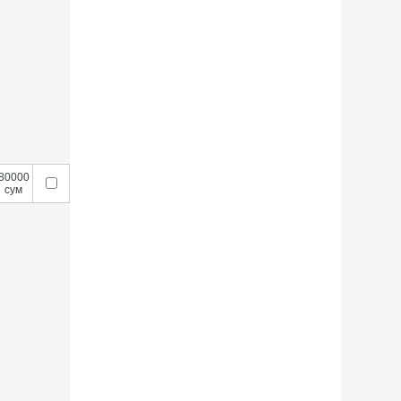
80000
сум