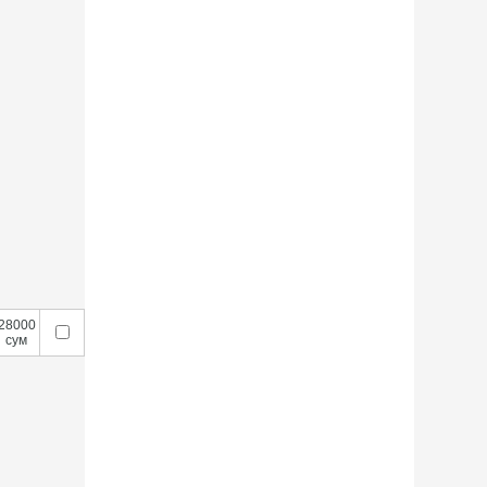
28000
сум