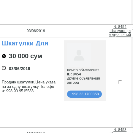
х18х13, 15х15х12, 12х12х10.
Телефон: 998 91 1376415
+998 33 1700858
№ 8454
03/06/2019
Шкатулки дл
я украшений
Шкатулки Для
Украшений
30 000 сум
03/06/2019
номер объявления
ID: 8454
другие объявления
Продаю шкатулки.Цена указа
автора
на за одну шкатулку Телефо
н: 998 90 9515583
+998 33 1700858
подробнее
+998 33 1700858
№ 8453