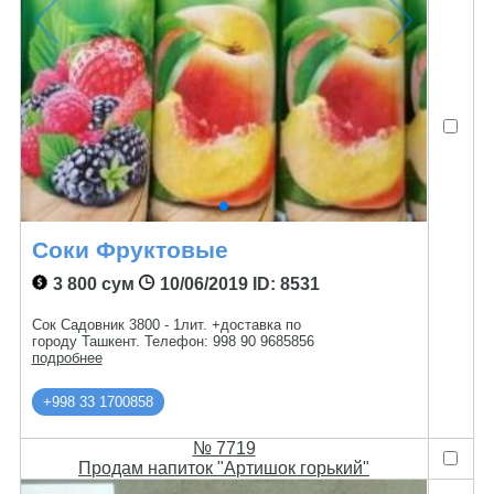
Соки Фруктовые
3 800 сум
10/06/2019
ID: 8531
Сок Садовник 3800 - 1лит. +доставка по
городу Ташкент. Телефон: 998 90 9685856
подробнее
+998 33 1700858
№ 7719
Продам напиток "Артишок горький"