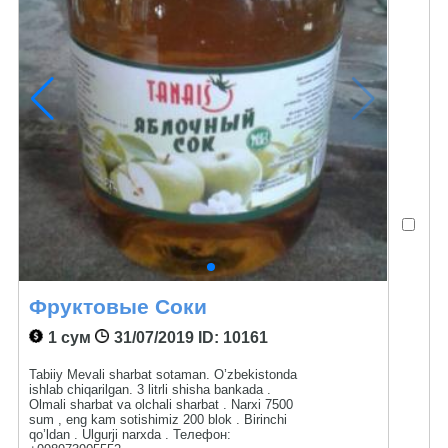
Фруктовые Соки
1 сум
31/07/2019
ID: 10161
Tabiiy Mevali sharbat sotaman. O’zbekistonda
ishlab chiqarilgan. 3 litrli shisha bankada .
Olmali sharbat va olchali sharbat . Narxi 7500
sum , eng kam sotishimiz 200 blok . Birinchi
qo’ldan . Ulgurji narxda . Телефон: