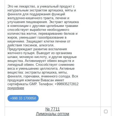
Это не лекарство, а уникальный продукт с
натуральным экстрактом артишока, мяты и
фенхеля для поддержания функций
желудочно-кишечного тракта, печени и
улучшения пищеварения. Экстракт артишока
в композиции с другими целебными травами
способствует выработке необходимого
количества желчи, перевариванию белков и
жиров, уменьшает газообразование в
кишечнике. Защищает клетки печени от
действия токсинов, алкоголя.
Предупреждает развитие воспаления
желчного пузыря. Выводит из организма
шлаки, мочевую кислоту, и другие вредные
вещества. Активизирует обмен веществ и
липидный обмен. Способствует снижению
веса и уменьшению целлюлита. Активные
вещества: экстракты артишока, мяты,
фенхеля, горечавки, ячменного солода. Вся
продукция компании Вивасан имеет
сертификаты GMP. Телефон: +998935272812
подробнее
+998 33 1700858
№ 7711
Лимонады оптом