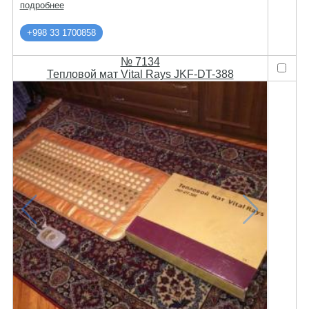
подробнее
+998 33 1700858
№ 7134
Тепловой мат Vital Rays JKF-DT-388