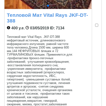
Тепловой Мат Vital Rays JKF-DT-
388
400 у.е.
03/05/2019
ID: 7134
Тепловой мат Vital Rays. JKF-DT-388
нефритовый источник, длинноволнового
инфракрасного излучения, равной частоте
тела человека.Длина 1500 мм, ширина 600
мм.144 НЕФРИТОВЫХ бляшек и 72
ТУРМАЛИНОВЫХ бляшек. Применяется для:
-профилактики бронхо-легочных
заболеваний; -улучшения кровообращения;
-восстановления полноценного сна;
-укрепления иммунитета; -профилактики
возрастных заболеваний (атеросклероз,
сердечная недостаточность, ИБС,
гипертония). -уменьшения суставных болей,
улучшения подвижности суставов, лечения
артритов и артрозов; -снятия синдрома
хронической усталости, очищения организма
от шлаков и токсинов; -профилактики таких
заболеваний, как нарушение
пищеварения,невралгия, геморрой,
ожирение, миома, простатит,заболевания